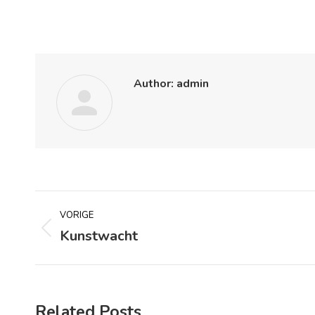
Author:
admin
Bericht
VORIGE
navigatie
Kunstwacht
Vorig
bericht
Related Posts