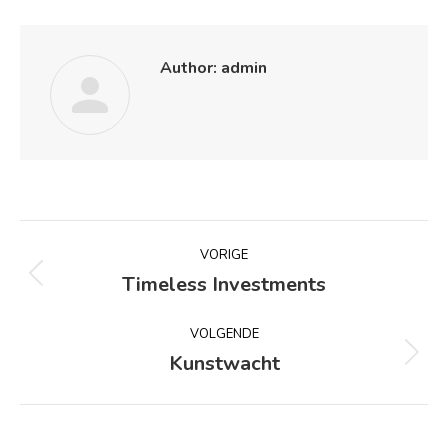
Author:
admin
Bericht
VORIGE
navigatie
Timeless Investments
Vorig
bericht
VOLGENDE
Kunstwacht
Volgend
bericht