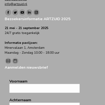
info@artzuid.nl
Vind ons op:
Facebook
Twitter
YouTube
Linkedin
Instagram
Bezoekersinformatie ARTZUID 2025
page
page
page
page
page
opens
opens
opens
opens
opens
21 mei - 21 september 2025
24/7 gratis toegankelijk
in
in
in
in
in
new
new
new
new
new
Informatie paviljoen:
window
window
window
window
window
Minervalaan 1, Amsterdam
Maandag - Zondag 10.00 - 18.00 uur
Vind ons op:
Mail
Website
Aanmelden nieuwsbrief
page
page
opens
opens
Voornaam
in
in
new
new
window
window
Achternaam