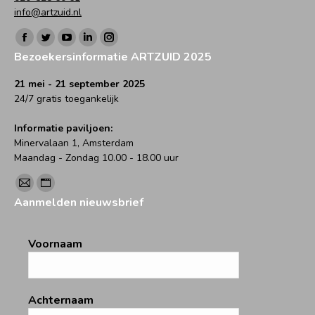
info@artzuid.nl
Vind ons op:
Facebook
Twitter
YouTube
Linkedin
Instagram
Bezoekersinformatie ARTZUID 2025
page
page
page
page
page
opens
opens
opens
opens
opens
21 mei - 21 september 2025
24/7 gratis toegankelijk
in
in
in
in
in
new
new
new
new
new
Informatie paviljoen:
window
window
window
window
window
Minervalaan 1, Amsterdam
Maandag - Zondag 10.00 - 18.00 uur
Vind ons op:
Mail
Website
Aanmelden nieuwsbrief
page
page
opens
opens
Voornaam
in
in
new
new
window
window
Achternaam