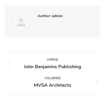
Author:
admin
Bericht
VORIGE
navigatie
John Benjamins Publishing
Vorig
bericht
VOLGENDE
MVSA Architects
Volgend
bericht