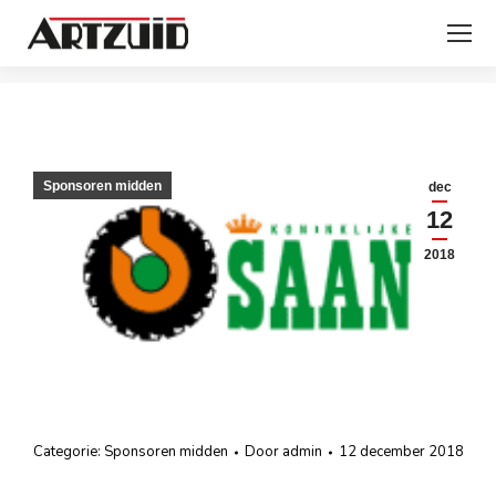
Je bent hier:
Sponsoren midden
dec
12
2018
Categorie:
Sponsoren midden
Door
admin
12 december 2018