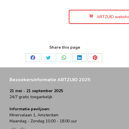
ARTZUID websh
Share this page
Deel
Deel
Deel
Deel
Deel
op
op
op
op
op
Facebook
Twitter
WhatsApp
LinkedIn
Pinterest
Bezoekersinformatie ARTZUID 2025
21 mei - 21 september 2025
24/7 gratis toegankelijk
Informatie paviljoen:
Minervalaan 1, Amsterdam
Maandag - Zondag 10.00 - 18.00 uur