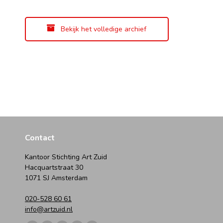
Bekijk het volledige archief
Contact
Kantoor Stichting Art Zuid
Hacquartstraat 30
1071 SJ Amsterdam
020-528 60 61
info@artzuid.nl