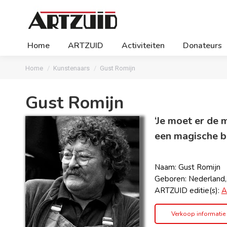
Home
ARTZUID
Activiteiten
Donateurs
Je bent hier:
Home
Kunstenaars
Gust Romijn
Gust Romijn
‘Je moet er de 
een magische be
Naam: Gust Romijn
Geboren: Nederland
ARTZUID editie(s):
A
Verkoop informatie