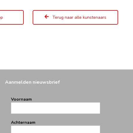
op
Terug naar alle kunstenaars
Aanmelden nieuwsbrief
Voornaam
Achternaam