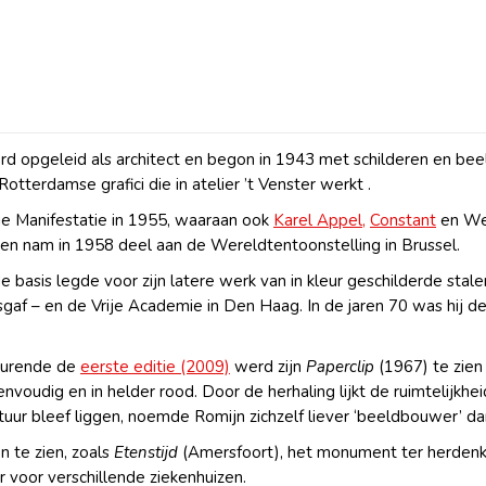
werd opgeleid als architect en begon in 1943 met schilderen en 
otterdamse grafici die in atelier ’t Venster werkt .
ie Manifestatie in 1955, waaraan ook
Karel Appel,
Constant
en Wes
en nam in 1958 deel aan de Wereldtentoonstelling in Brussel.
 de basis legde voor zijn latere werk van in kleur geschilderde s
gaf – en de Vrije Academie in Den Haag. In de jaren 70 was hij d
durende de
eerste editie (2009)
werd zijn
Paperclip
(1967) te zien 
eenvoudig en in helder rood. Door de herhaling lijkt de ruimtelij
ctuur bleef liggen, noemde Romijn zichzelf liever ‘beeldbouwer’ 
n te zien, zoals
Etenstijd
(Amersfoort), het monument ter herden
 voor verschillende ziekenhuizen.